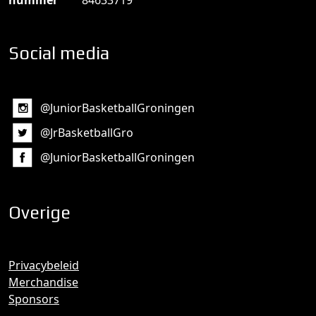
nummer
84633719
Social media
@JuniorBasketballGroningen
@JrBasketballGro
@JuniorBasketballGroningen
Overige
Privacybeleid
Merchandise
Sponsors