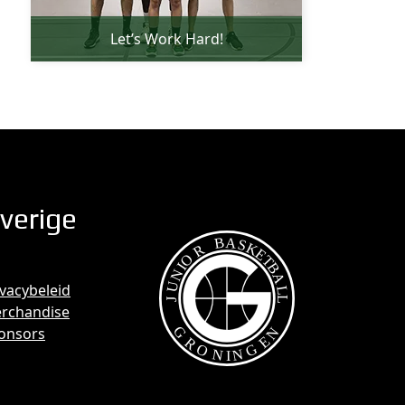
Let’s Work Hard!
verige
ivacybeleid
rchandise
onsors