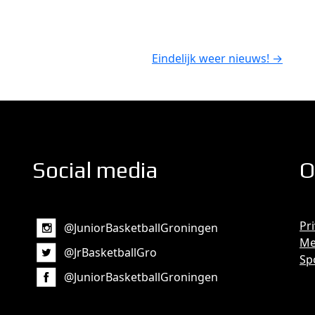
Eindelijk weer nieuws!
→
Social media
O
Pr
@JuniorBasketballGroningen
Me
@JrBasketballGro
Sp
@JuniorBasketballGroningen