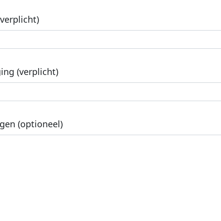
erplicht)
ing (verplicht)
en (optioneel)