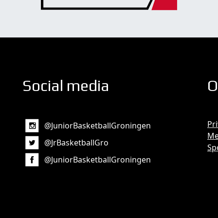
Social media
O
Pr
@JuniorBasketballGroningen
Me
@JrBasketballGro
Sp
@JuniorBasketballGroningen