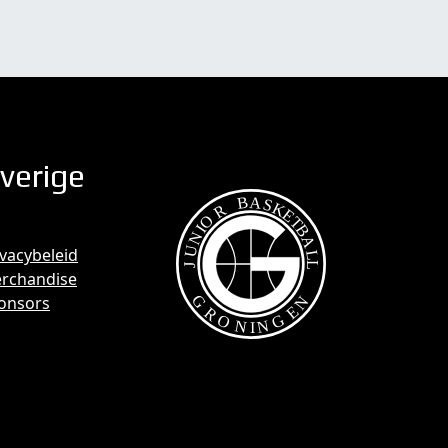
verige
ivacybeleid
rchandise
onsors