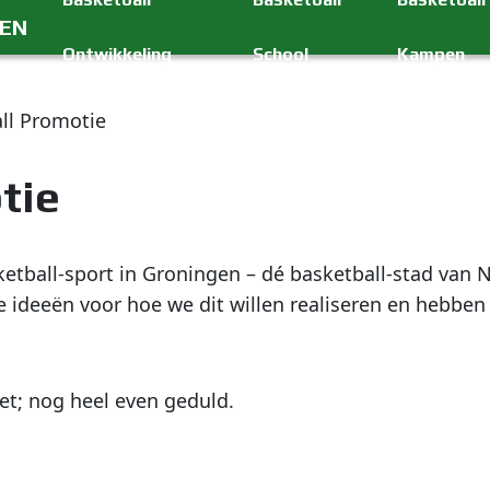
GEN
Ontwikkeling
School
Kampen
ll Promotie
tie
ketball-sport in Groningen – dé basketball-stad van 
ke ideeën voor hoe we dit willen realiseren en hebb
t; nog heel even geduld.