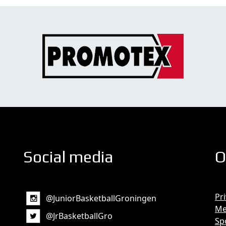
Social media
O
Pr
@JuniorBasketballGroningen
Me
@JrBasketballGro
Sp