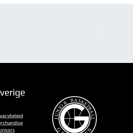
Next
verige
ivacybeleid
rchandise
onsors